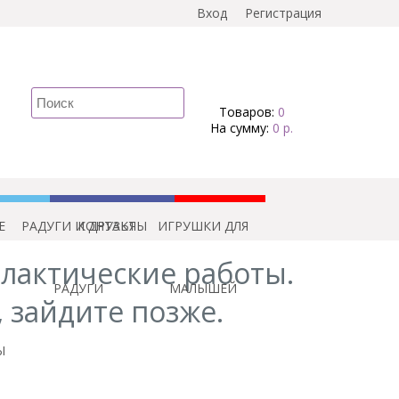
Вход
Регистрация
Товаров:
0
На сумму:
0 р.
Е
Г
РАДУГИ И ДРУЗЬЯ
КОНТАКТЫ
ИГРУШКИ ДЛЯ
лактические работы.
РАДУГИ
МАЛЫШЕЙ
, зайдите позже.
Ы