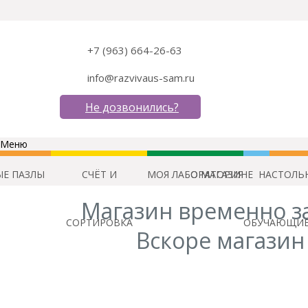
+7 (963) 664-26-63
info@razvivaus-sam.ru
Не дозвонились?
Меню
Е ПАЗЛЫ
СЧЁТ И
МОЯ ЛАБОРАТОРИЯ
О МАГАЗИНЕ
НАСТОЛЬ
Магазин временно з
СОРТИРОВКА
ОБУЧАЮЩИЕ
Вскоре магазин 