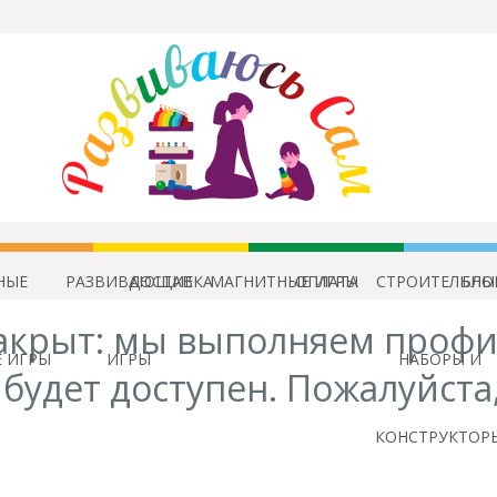
НЫЕ
РАЗВИВАЮЩИЕ
ДОСТАВКА
МАГНИТНЫЕ ИГРЫ
ОПЛАТА
СТРОИТЕЛЬНЫ
БЛО
акрыт: мы выполняем профи
 ИГРЫ
ИГРЫ
НАБОРЫ И
будет доступен. Пожалуйста
КОНСТРУКТОР