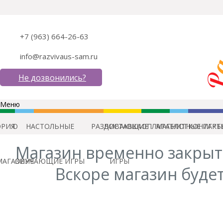
+7 (963) 664-26-63
info@razvivaus-sam.ru
Не дозвонились?
Меню
ОРИЯ
О
НАСТОЛЬНЫЕ
РАЗВИВАЮЩИЕ
ДОСТАВКА
ОПЛАТА
МАГНИТНЫЕ ИГРЫ
БЛОГ
КОНТАКТ
Магазин временно закрыт
МАГАЗИНЕ
ОБУЧАЮЩИЕ ИГРЫ
ИГРЫ
Вскоре магазин будет