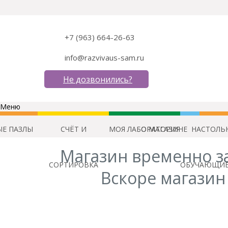
+7 (963) 664-26-63
info@razvivaus-sam.ru
Не дозвонились?
Меню
Е ПАЗЛЫ
СЧЁТ И
МОЯ ЛАБОРАТОРИЯ
О МАГАЗИНЕ
НАСТОЛЬ
Магазин временно з
СОРТИРОВКА
ОБУЧАЮЩИЕ
Вскоре магазин 