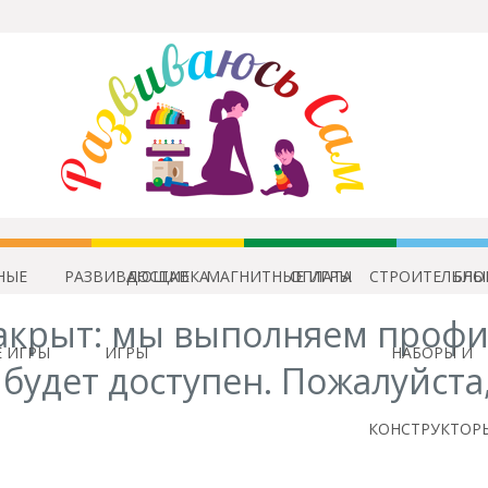
НЫЕ
РАЗВИВАЮЩИЕ
ДОСТАВКА
МАГНИТНЫЕ ИГРЫ
ОПЛАТА
СТРОИТЕЛЬНЫ
БЛО
акрыт: мы выполняем профи
 ИГРЫ
ИГРЫ
НАБОРЫ И
будет доступен. Пожалуйста
КОНСТРУКТОР