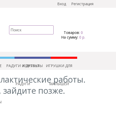
Вход
Регистрация
Товаров:
0
На сумму:
0 р.
Е
Г
РАДУГИ И ДРУЗЬЯ
КОНТАКТЫ
ИГРУШКИ ДЛЯ
лактические работы.
РАДУГИ
МАЛЫШЕЙ
, зайдите позже.
Ы