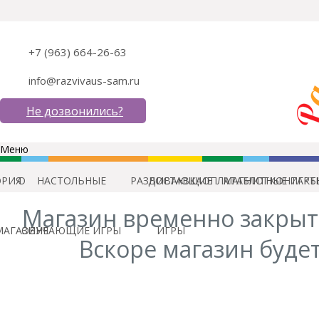
+7 (963) 664-26-63
info@razvivaus-sam.ru
Не дозвонились?
Меню
ОРИЯ
О
НАСТОЛЬНЫЕ
РАЗВИВАЮЩИЕ
ДОСТАВКА
ОПЛАТА
МАГНИТНЫЕ ИГРЫ
БЛОГ
КОНТАКТ
Магазин временно закрыт
МАГАЗИНЕ
ОБУЧАЮЩИЕ ИГРЫ
ИГРЫ
Вскоре магазин будет