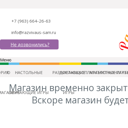
+7 (963) 664-26-63
info@razvivaus-sam.ru
Не дозвонились?
Меню
ОРИЯ
О
НАСТОЛЬНЫЕ
РАЗВИВАЮЩИЕ
ДОСТАВКА
ОПЛАТА
МАГНИТНЫЕ ИГРЫ
БЛОГ
КОНТАКТ
Магазин временно закрыт
МАГАЗИНЕ
ОБУЧАЮЩИЕ ИГРЫ
ИГРЫ
Вскоре магазин будет