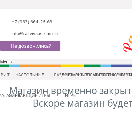
+7 (963) 664-26-63
info@razvivaus-sam.ru
Не дозвонились?
Меню
ОРИЯ
О
НАСТОЛЬНЫЕ
РАЗВИВАЮЩИЕ
ДОСТАВКА
ОПЛАТА
МАГНИТНЫЕ ИГРЫ
БЛОГ
КОНТАКТ
Магазин временно закрыт
МАГАЗИНЕ
ОБУЧАЮЩИЕ ИГРЫ
ИГРЫ
Вскоре магазин будет