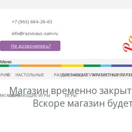
+7 (963) 664-26-63
info@razvivaus-sam.ru
Не дозвонились?
Меню
ОРИЯ
О
НАСТОЛЬНЫЕ
РАЗВИВАЮЩИЕ
ДОСТАВКА
ОПЛАТА
МАГНИТНЫЕ ИГРЫ
БЛОГ
КОНТАКТ
Магазин временно закрыт
МАГАЗИНЕ
ОБУЧАЮЩИЕ ИГРЫ
ИГРЫ
Вскоре магазин будет