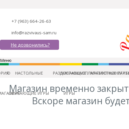
+7 (963) 664-26-63
info@razvivaus-sam.ru
Не дозвонились?
Меню
ОРИЯ
О
НАСТОЛЬНЫЕ
РАЗВИВАЮЩИЕ
ДОСТАВКА
ОПЛАТА
МАГНИТНЫЕ ИГРЫ
БЛОГ
КОНТАКТ
Магазин временно закрыт
МАГАЗИНЕ
ОБУЧАЮЩИЕ ИГРЫ
ИГРЫ
Вскоре магазин будет